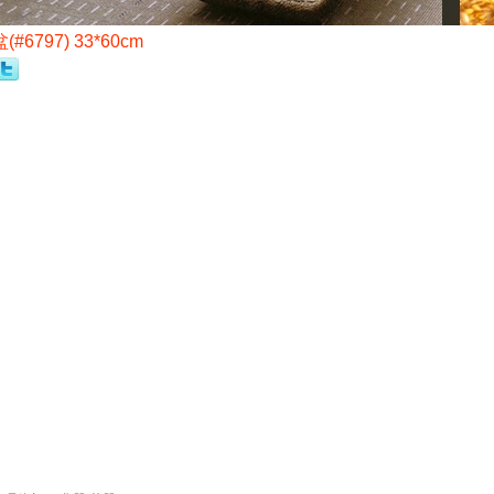
#6797) 33*60cm