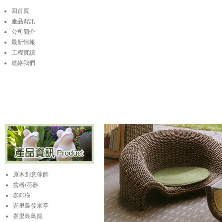
回首頁
產品資訊
公司簡介
最新情報
工程實績
連絡我們
原木創意傢飾
盆器/花器
咖啡樹
峇里島發呆亭
峇里島鳥籠