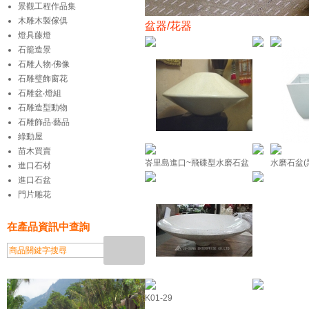
景觀工程作品集
木雕木製傢俱
盆器/花器
燈具藤燈
石籠造景
石雕人物‧佛像
石雕璧飾窗花
石雕盆‧燈組
石雕造型動物
石雕飾品‧藝品
綠動屋
苗木買賣
峇里島進口~飛碟型水磨石盆
水磨石盆(
進口石材
進口石盆
門片雕花
在產品資訊中查詢
K01-29