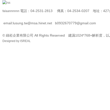
電話：04-2531-2813 傳真：04-2534-0207 地址
falaannnnnn
email:lusung.tw@msa.hinet.net
b0932670779@gmail.com
© 綠崧企業有限公司 All Rights Reserved 建議1024*768+解析度，
Designed by
ISREAL