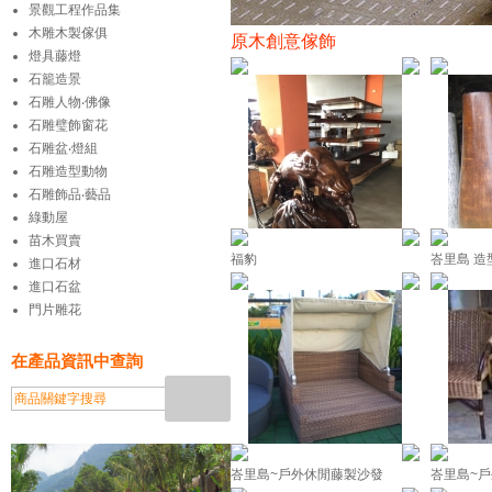
景觀工程作品集
木雕木製傢俱
原木創意傢飾
燈具藤燈
石籠造景
石雕人物‧佛像
石雕璧飾窗花
石雕盆‧燈組
石雕造型動物
石雕飾品‧藝品
綠動屋
苗木買賣
福豹
峇里島 造
進口石材
進口石盆
門片雕花
在產品資訊中查詢
峇里島~戶外休閒藤製沙發
峇里島~