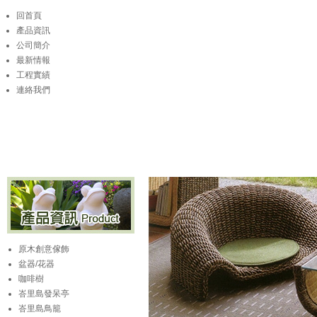
回首頁
產品資訊
公司簡介
最新情報
工程實績
連絡我們
原木創意傢飾
盆器/花器
咖啡樹
峇里島發呆亭
峇里島鳥籠