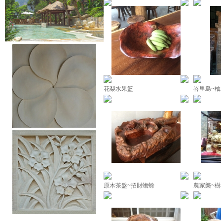
花梨水果籃
峇里島~
原木茶盤~招財蟾蜍
農家樂~