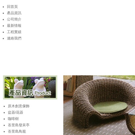
回首頁
產品資訊
公司簡介
最新情報
工程實績
連絡我們
原木創意傢飾
盆器/花器
咖啡樹
峇里島發呆亭
峇里島鳥籠