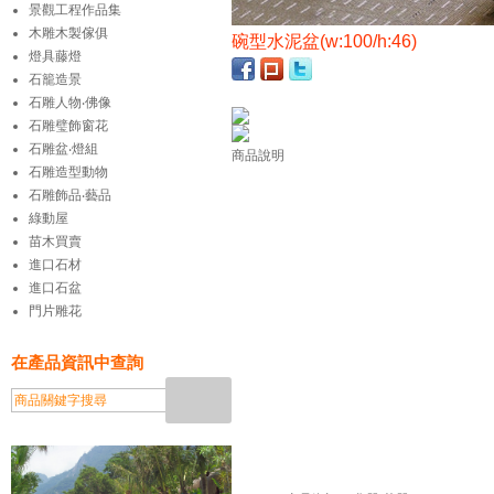
景觀工程作品集
木雕木製傢俱
碗型水泥盆(w:100/h:46)
燈具藤燈
石籠造景
石雕人物‧佛像
石雕璧飾窗花
石雕盆‧燈組
商品說明
石雕造型動物
石雕飾品‧藝品
綠動屋
苗木買賣
進口石材
進口石盆
門片雕花
在產品資訊中查詢