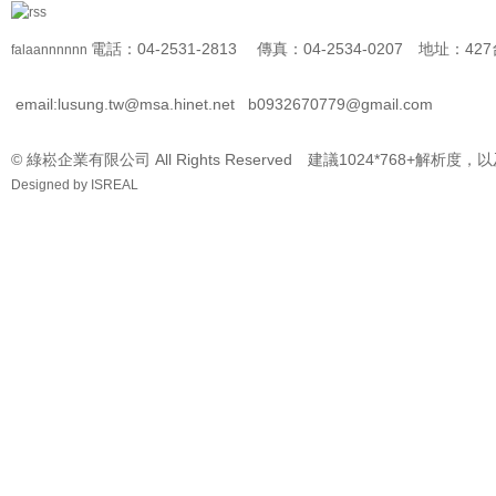
電話：04-2531-2813 傳真：04-2534-0207 地址
falaannnnnn
email:lusung.tw@msa.hinet.net
b0932670779@gmail.com
© 綠崧企業有限公司 All Rights Reserved 建議1024*768+解析度，
Designed by
ISREAL